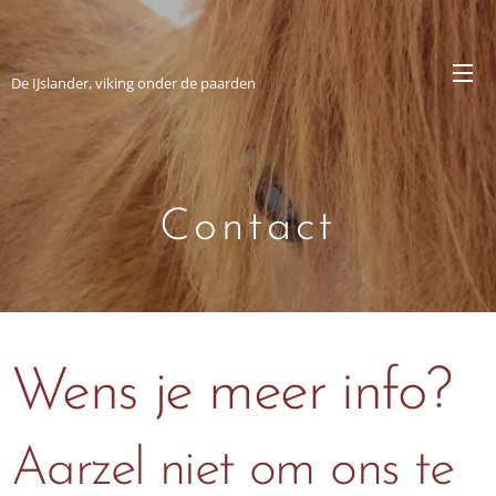
IJslanderstal Árroði
De IJslander, viking onder de paarden
Contact
Wens je meer info?
Aarzel niet om ons te